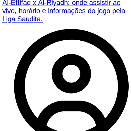
Al-Ettifaq x Al-Riyadh: onde assistir ao
vivo, horário e informações do jogo pela
Liga Saudita.