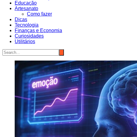
Educação
Artesanato
Como fazer
Dicas
Tecnologia
Finanças e Economia
Curiosidades
Utilitários