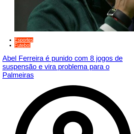
Esportes
Futebol
Abel Ferreira é punido com 8 jogos de
suspensão e vira problema para o
Palmeiras